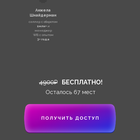
Анжела
Шнайдерман
селлер с оборотом
1млн+
и
менеджер
WB с опытом
3+ года
4900₽
БЕСПЛАТНО!
Осталось 67 мест