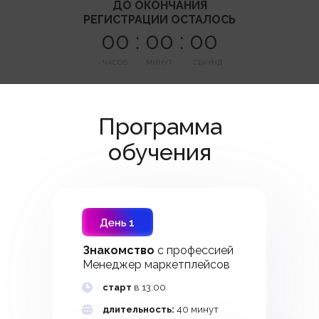
ДО ОКОНЧАНИЯ
РЕГИСТРАЦИИ ОСТАЛОСЬ
00 : 00 : 00
ЧАСОВ
МИНУТ
СЕКУНД
Программа
обучения
Программа
обучения
Зачем мне это
Знакомство
с профессией
Менеджер маркетплейсов
старт
в 13:00
длительность:
40 минут