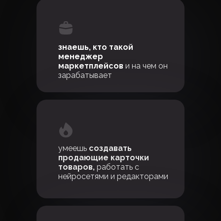
знаешь, кто такой
менеджер
маркетплейсов
и на чем он
зарабатывает
Многие женщины уже успешно
внедрили эти знания и опыт
на практике, свободно
работают как
на одноразовых, так и на постоянных
услугах на маркетплейсах!
умеешь
создавать
продающие карточки
товаров,
работать с
нейросетями и редакторами