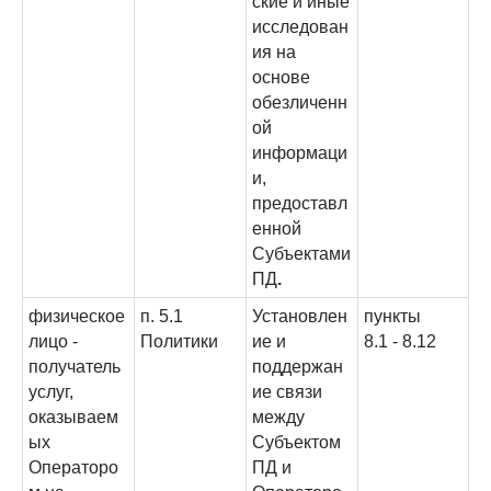
ские и иные
исследован
ия на
основе
обезличенн
ой
информаци
и,
предоставл
енной
Субъектами
ПД
.
физическое
п. 5.1
Установлен
пункты
лицо -
Политики
ие и
8.1 - 8.12
получатель
поддержан
услуг,
ие связи
оказываем
между
ых
Субъектом
Операторо
ПД и