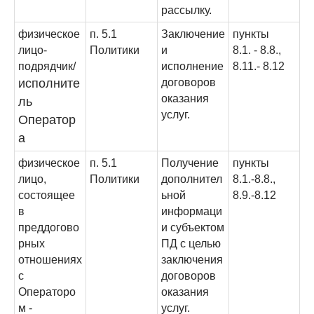
рассылк
у.
физическое
п. 5.1
Заключение
пункты
лицо-
Политики
и
8.1. - 8.8.,
подрядчик/
исполнение
8.11.- 8.12
исполните
договоров
оказания
ль
услуг.
Оператор
а
физическое
п. 5.1
Получение
пункты
лицо,
Политики
дополнител
8.1.-8.8.,
состоящее
ьной
8.9.-8.12
в
информаци
преддогово
и субъектом
рных
ПД с целью
отношениях
заключения
с
договоров
Операторо
оказания
м -
услуг.