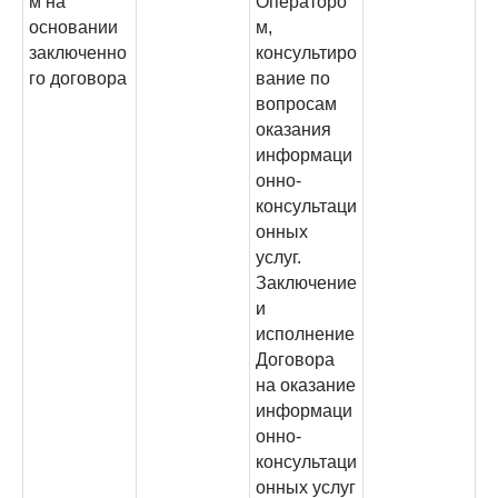
м на
Операторо
основании
м,
заключенно
консультиро
го договора
вание по
вопросам
оказания
информаци
онно-
консультаци
онных
услуг.
Заключение
и
исполнение
Договора
на оказание
информаци
онно-
консультаци
онных услуг